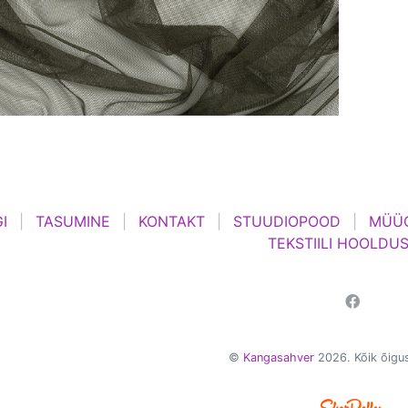
I
TASUMINE
KONTAKT
STUUDIOPOOD
MÜÜG
TEKSTIILI HOOLDU
©
Kangasahver
2026. Kõik õigus