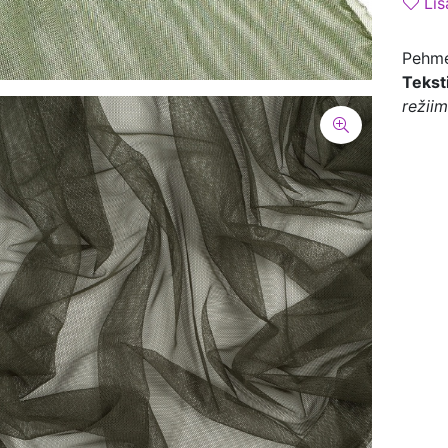
Lis
Pehme 
Teksti
režiim