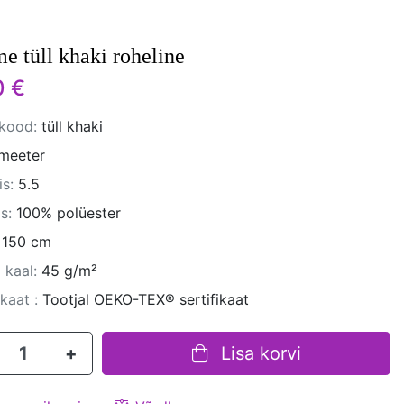
e tüll khaki roheline
0 €
kood:
tüll khaki
meeter
s:
5.5
s:
100% polüester
150 cm
 kaal:
45 g/m²
ikaat :
Tootjal OEKO-TEX® sertifikaat
+
Lisa korvi