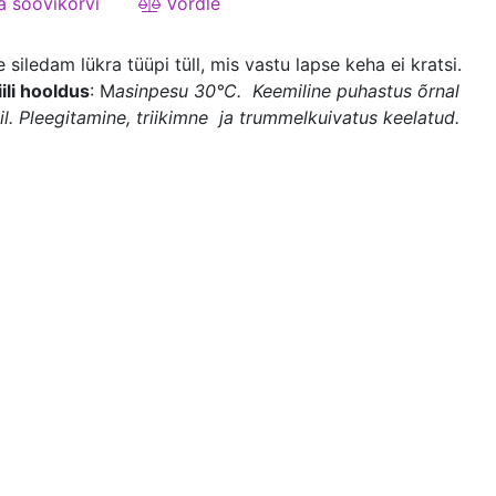
a soovikorvi
Võrdle
siledam lükra tüüpi tüll, mis vastu lapse keha ei kratsi.
ili hooldus
: M
asinpesu 3
0°C. Keemiline puhastus õrnal
il. Pleegitamine, triikimne ja trummelkuivatus keelatud.