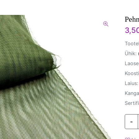
Pehm
3,5
Toote
Ühik:
Laosei
Koosti
Laius:
Kanga
Sertif
-