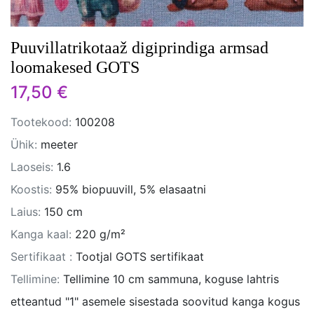
Puuvillatrikotaaž digiprindiga armsad
loomakesed GOTS
17,50 €
Tootekood:
100208
Ühik:
meeter
Laoseis:
1.6
Koostis:
95% biopuuvill, 5% elasaatni
Laius:
150 cm
Kanga kaal:
220 g/m²
Sertifikaat :
Tootjal GOTS sertifikaat
Tellimine:
Tellimine 10 cm sammuna, koguse lahtris
etteantud "1" asemele sisestada soovitud kanga kogus