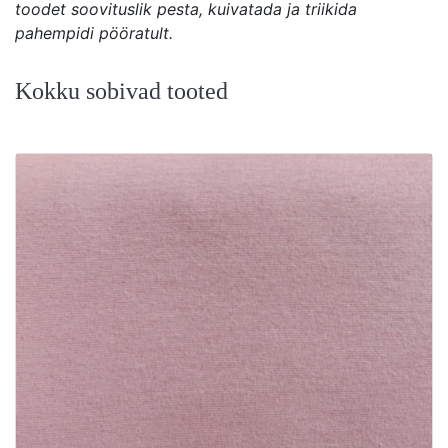
toodet soovituslik pesta, kuivatada ja triikida
pahempidi pööratult.
Kokku sobivad tooted