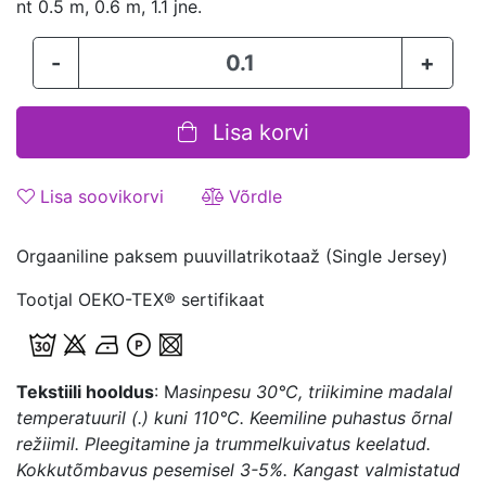
nt 0.5 m, 0.6 m, 1.1 jne.
-
+
Lisa korvi
Lisa soovikorvi
Võrdle
Orgaaniline paksem puuvillatrikotaaž (Single Jersey)
Tootjal OEKO-TEX® sertifikaat
Tekstiili hooldus
: M
asinpesu 3
0°C, triikimine madalal
temperatuuril (.) kuni 110°C. Keemiline puhastus õrnal
režiimil. Pleegitamine ja trummelkuivatus keelatud.
Kokkutõmbavus pesemisel 3-5%. Kangast valmistatud