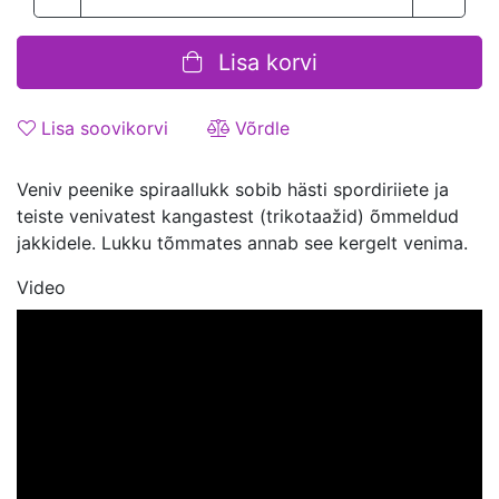
Lisa korvi
Lisa soovikorvi
Võrdle
Veniv peenike spiraallukk sobib hästi spordiriiete ja
teiste venivatest kangastest (trikotaažid) õmmeldud
jakkidele. Lukku tõmmates annab see kergelt venima.
Video