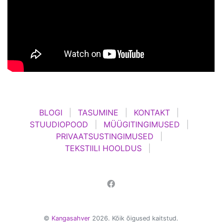
BLOGI
TASUMINE
KONTAKT
STUUDIOPOOD
MÜÜGITINGIMUSED
PRIVAATSUSTINGIMUSED
TEKSTIILI HOOLDUS
©
Kangasahver
2026. Kõik õigused kaitstud.